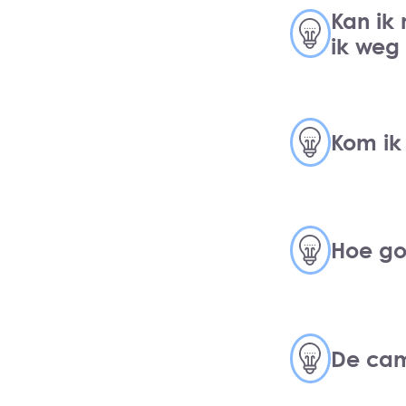
Kan ik 
ik weg
Kom ik
Hoe go
De cam