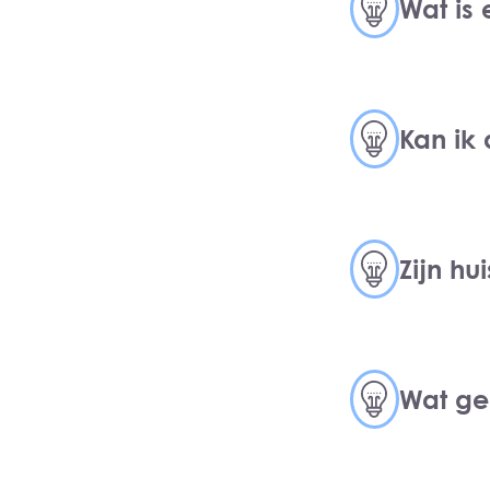
Wat is 
Kan ik
Zijn h
Wat geb