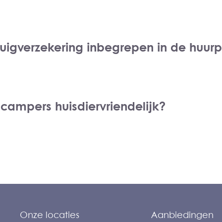
tuigverzekering inbegrepen in de huurpr
 campers huisdiervriendelijk?
Onze locaties
Aanbiedingen